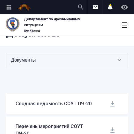
string(13) "okhrana-truda"
Департамент по чрезвычайным
ситуациям
Документы
Кузбасса
Документы
Сводная ведомость СОУТ ПЧ-20
Перечень мероприятий СОУТ
ПЧ-20