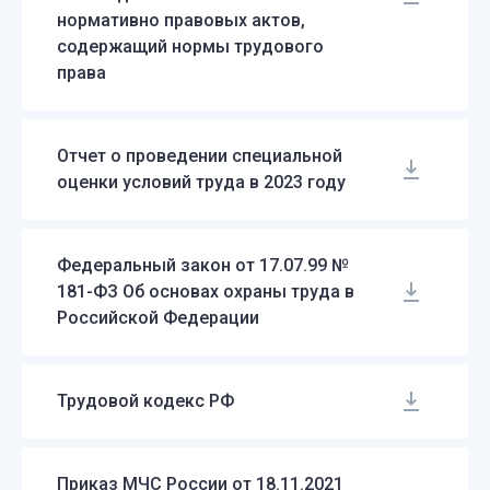
нормативно правовых актов,
содержащий нормы трудового
права
Отчет о проведении специальной
оценки условий труда в 2023 году
Федеральный закон от 17.07.99 №
Чтобы написать обращение, пройдите
181-ФЗ Об основах охраны труда в
идентификацию, заполнив поля,
Российской Федерации
указанные ниже
E-mail
*
:
Трудовой кодекс РФ
Введите код
*
:
Приказ МЧС России от 18.11.2021